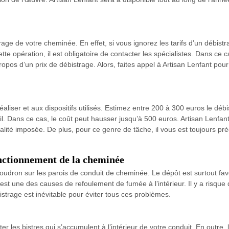
trage de votre cheminée. En effet, si vous ignorez les tarifs d’un débis
ette opération, il est obligatoire de contacter les spécialistes. Dans ce
ropos d’un prix de débistrage. Alors, faites appel à Artisan Lenfant po
aliser et aux dispositifs utilisés. Estimez entre 200 à 300 euros le déb
ail. Dans ce cas, le coût peut hausser jusqu’à 500 euros. Artisan Lenfa
ualité imposée. De plus, pour ce genre de tâche, il vous est toujours pr
onctionnement de la cheminée
oudron sur les parois de conduit de cheminée. Le dépôt est surtout fa
C’est une des causes de refoulement de fumée à l’intérieur. Il y a risqu
istrage est inévitable pour éviter tous ces problèmes.
er les bistres qui s’accumulent à l’intérieur de votre conduit. En outre