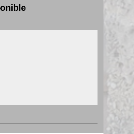
onible
u