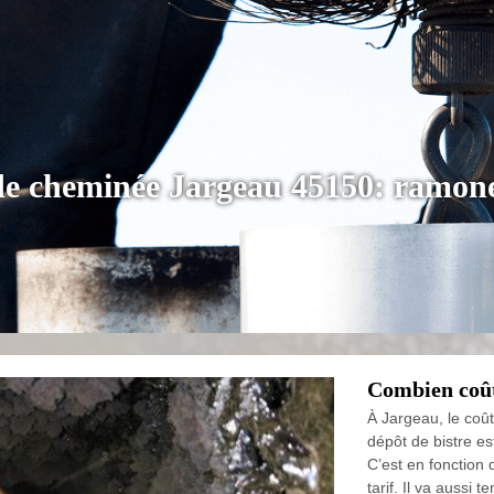
 de cheminée Jargeau 45150: ramon
Combien coût
À Jargeau, le coût
dépôt de bistre es
C’est en fonction 
tarif. Il va aussi 