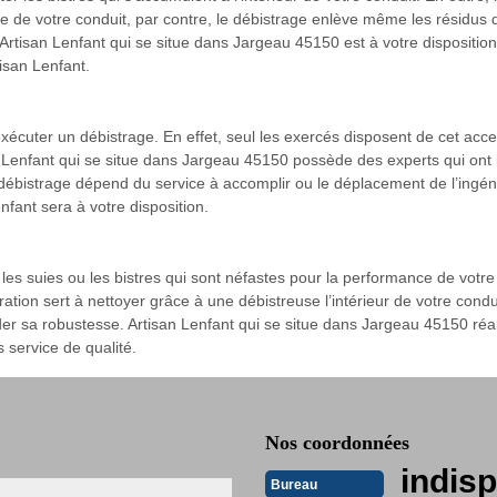
 de votre conduit, par contre, le débistrage enlève même les résidus dan
rtisan Lenfant qui se situe dans Jargeau 45150 est à votre disposition
isan Lenfant.
xécuter un débistrage. En effet, seul les exercés disposent de cet acces
san Lenfant qui se situe dans Jargeau 45150 possède des experts qui on
n débistrage dépend du service à accomplir ou le déplacement de l’ingé
nfant sera à votre disposition.
 les suies ou les bistres qui sont néfastes pour la performance de vot
pération sert à nettoyer grâce à une débistreuse l’intérieur de votre co
er sa robustesse. Artisan Lenfant qui se situe dans Jargeau 45150 réali
 service de qualité.
Nos coordonnées
indisp
Bureau