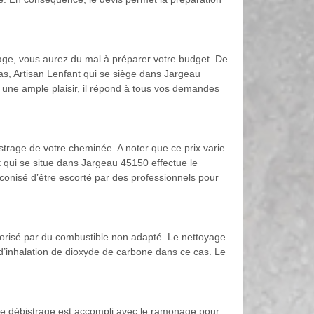
trage, vous aurez du mal à préparer votre budget. De
 cas, Artisan Lenfant qui se siège dans Jargeau
ur une ample plaisir, il répond à tous vos demandes
istrage de votre cheminée. A noter que ce prix varie
nt qui se situe dans Jargeau 45150 effectue le
éconisé d’être escorté par des professionnels pour
vorisé par du combustible non adapté. Le nettoyage
e d’inhalation de dioxyde de carbone dans ce cas. Le
, le débistrage est accompli avec le ramonage pour