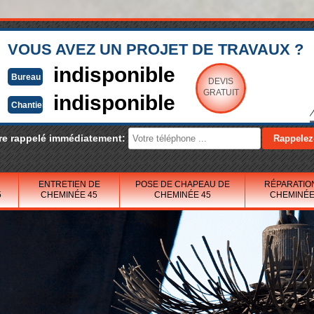
VOUS AVEZ UN PROJET DE TRAVAUX ?
indisponible
Bureau
DEVIS
GRATUIT
indisponible
Chantier
re rappelé immédiatement:
ENTRETIEN DE
POSE DE CHAPEAU DE
RÉPARATIO
5
CHEMINÉE 45
CHEMINÉE 45
CHEMINÉE