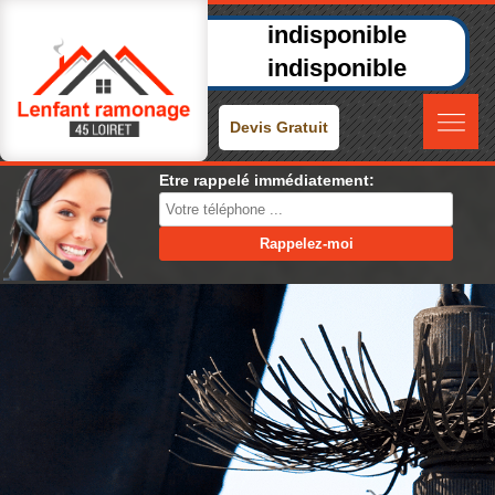
indisponible
indisponible
Devis Gratuit
Etre rappelé immédiatement: