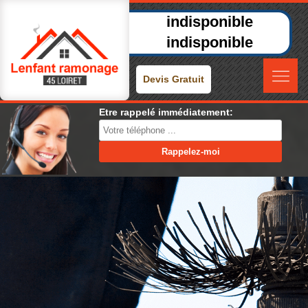
indisponible
indisponible
Devis Gratuit
Etre rappelé immédiatement: