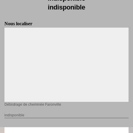
indisponible
Nous localiser
Débistrage de cheminée Faronville
indisponible