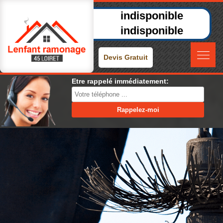
indisponible
indisponible
Devis Gratuit
Etre rappelé immédiatement: