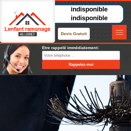
indisponible
indisponible
Devis Gratuit
Etre rappelé immédiatement: