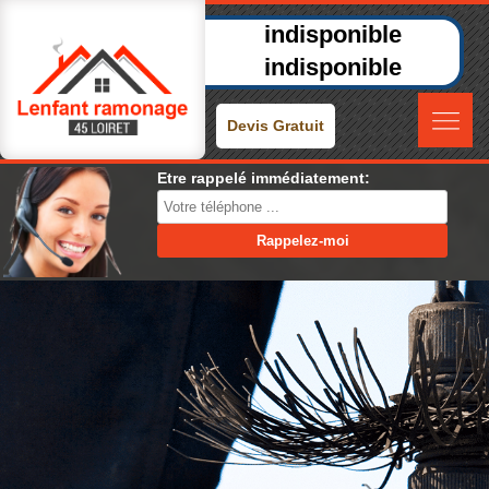
indisponible
indisponible
Devis Gratuit
Etre rappelé immédiatement: