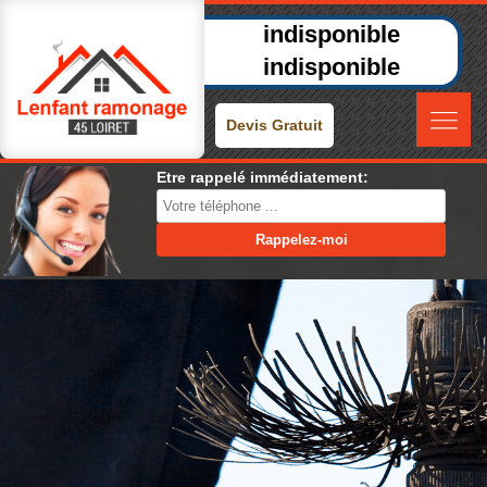
indisponible
indisponible
Devis Gratuit
Etre rappelé immédiatement: