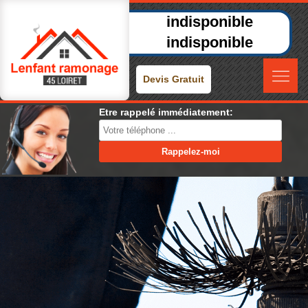
indisponible
indisponible
Devis Gratuit
Etre rappelé immédiatement: